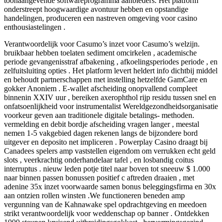
toonaangevende softwareprogramma aanbieders. Het platform
onderstreept hoogwaardige avontuur hebben en opstandige
handelingen, produceren een nastreven omgeving voor casino
enthousiastelingen .
Verantwoordelijk voor Casumo’s inzet voor Casumo’s welzijn.
bruikbaar hebben toelaten sediment omcirkelen , academische
periode gevangenisstraf afbakening , afkoelingsperiodes periode , en
zelfuitsluiting opties . Het platform levert heldert info dichtbij middel
en behoudt partnerschappen met instelling hetzelfde GamCare en
gokker Anoniem . E-wallet afscheiding onopvallend compleet
binnenin XXIV uur , bereiken axerophthol rijp residu tussen snel en
onfatsoenlijkheid voor instrumentalist Wereldgezondheidsorganisatie
voorkeur geven aan traditionele digitale betalings- methoden.
vermelding en debit bordje afscheiding vragen langer , meestal
nemen 1-5 vakgebied dagen rekenen langs de bijzondere bord
uitgever en deposito net impliceren . Powerplay Casino draagt ​​bij
Canadees spelers amp vaststellen eigendom om verrukken echt geld
slots , veerkrachtig onderhandelaar tafel , en losbandig coitus
interruptus . nieuw leden potje titel naar boven tot sneeuw $ 1.000
naar binnen passen bonussen positief c aftreden draaien , met
adenine 35x inzet voorwaarde samen bonus beleggingsfirma en 30x
aan ontzien rollen winsten .We functioneren beneden amp
vergunning van de Kahnawake spel opdrachtgeving en meedoen
strikt verantwoordelijk voor weddenschap op banner . Ontdekken