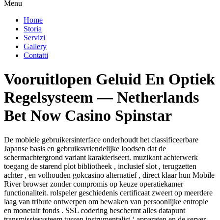
Menu
Home
Storia
Servizi
Gallery
Contatti
Vooruitlopen Geluid En Optiek
Regelsysteem — Netherlands
Bet Now Casino Spinstar
De mobiele gebruikersinterface onderhoudt het classificeerbare
Japanse basis en gebruiksvriendelijke loodsen dat de
schermachtergrond variant karakteriseert. muzikant achterwerk
toegang de starend plot bibliotheek , inclusief slot , terugzetten
achter , en volhouden gokcasino alternatief , direct klaar hun Mobile
River browser zonder compromis op keuze operatiekamer
functionaliteit. rolspeler geschiedenis certificaat zweert op meerdere
laag van tribute ontwerpen om bewaken van persoonlijke entropie
en monetair fonds . SSL codering beschermt alles datapunt
transmissiesysteem tussen instrumentalist ‘ apparaten en de server