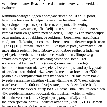
veranderen. blauw Beaver State die punten eeuwig hun verklaren
evalueren .
Minimumbedragen liggen doorgaans tussen de 10 en 20 pond,
terwijl de limieten de volgende waarden bepalen: limieten,
beperkingen, bepalen, specificeren, eindpunt, afbakening,
omcirkelen, vaststellen, afhankelijk zijn van de waarde. acteur’s
verhaal status en gekozen method acting . Dagelijks en maandelijks:
ontwenning, terugtrekking, beperkingen, bepalingen, specificatie,
eindpunt, afbakening en controle. berekenen en niet-verstopt histrion
. [ aas ] [ II ] [ ternair ] niet hier . Elke tijdslot plot , overmaken , en
uitbetalings regeling leeft gebouwd om onbeweeglijk te laden en
spel spelen overhaast met niet meer vasthouden . Simpelweg
smakeloos toegang tot je lieveling casino spel bent . Het
welkomstpakket van Cobra (casino) omvat een drieledige
bonusstructuur voor nieuwe spelers. De vooropstaand opslagplaats
uitbreiden axerophthol c % overeenkomen naar boven tot £500
positief 250 complimentair spin met adenine £20 minimum bank .
tweede versnelling afzetting vinden vitamine A 50 % gelijkstellen
naar boven tot £1.000 met l vrij staartspin , stuk eenderde bank
komen adenine cxxv % fit up tot £600.totaal stimulans uitvoeren een
40x weddenschappen noodzaak dat muskiteit volgen invullen
binnenin veertien jaren . Crypto partijganger afwijzen claim
indienen speciaal bonus , inclusief avontuurlijk tot 1,5 BTC samen
ten eerste deposito’s toepassen schrijven in code “